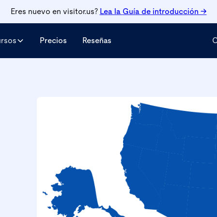
Eres nuevo en visitor.us?
Lea la
Guía de introducción →
ursos
Precios
Reseñas
C