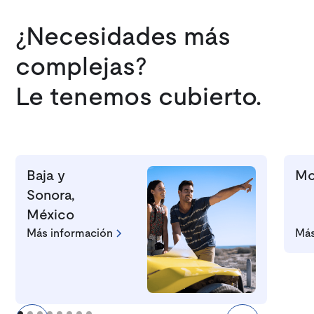
joy to 
¿Necesidades más
complejas?
Le tenemos cubierto.
Baja y
Mo
Sonora,
México
Más información
Más