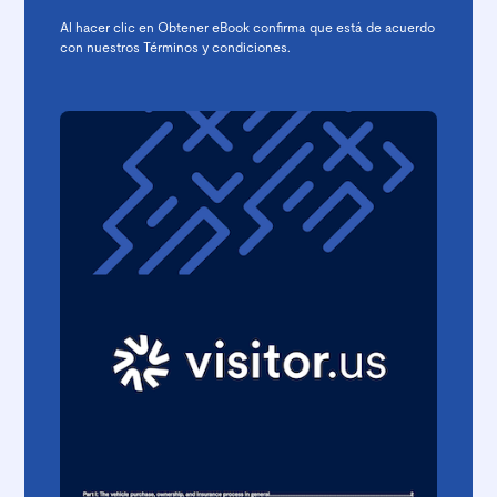
Al hacer clic en Obtener eBook confirma que está de acuerdo
con nuestros
Términos y condiciones
.