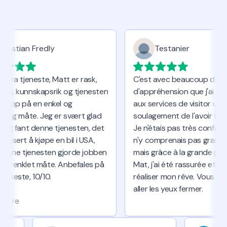
ristian Fredly
Testanier
 bra tjeneste, Matt er rask,
C'est avec beaucoup de peu
m, kunnskapsrik og tjenesten
d'appréhension que j'ai fais 
 opp på en enkel og
aux services de visitor us. Ma
tlig måte. Jeg er svært glad
soulagement de l'avoir fait !
jeg fant denne tjenesten, det
Je n'étais pas très confiante 
isert å kjøpe en bil i USA,
n'y comprenais pas grand ch
nne tjenesten gjorde jobben
mais grâce à la grande patie
orenklet måte. Anbefales på
Mat, j'ai été rassurée et j'ai p
rkeste, 10/10.
réaliser mon rêve. Vous pouv
aller les yeux fermer.
gian, Kristian. Currently
ore
g Alaska to Chile. (Text in
ian).