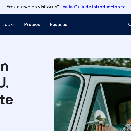
Eres nuevo en visitor.us?
Lea la
Guía de introducción →
ursos
Precios
Reseñas
C
un
U.
te