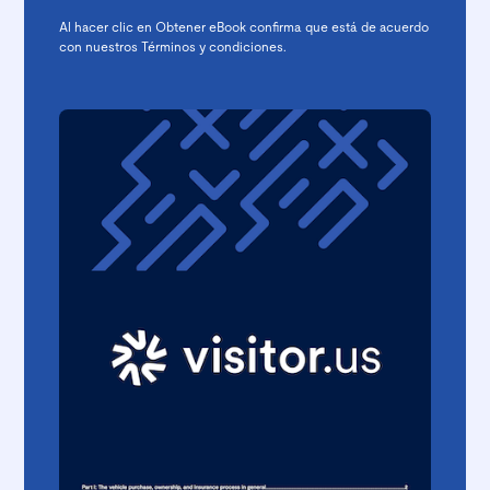
Al hacer clic en Obtener eBook confirma que está de acuerdo
con nuestros
Términos y condiciones
.